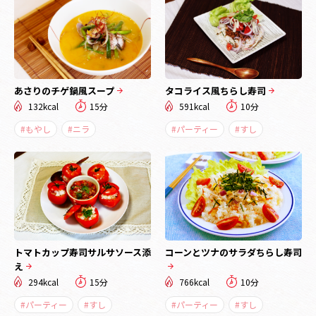
あさりのチゲ鍋風スープ
タコライス風ちらし寿司
132kcal
15分
591kcal
10分
#もやし
#ニラ
#パーティー
#すし
トマトカップ寿司サルサソース添
コーンとツナのサラダちらし寿司
え
294kcal
15分
766kcal
10分
#パーティー
#すし
#パーティー
#すし