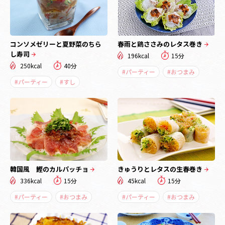
コンソメゼリーと夏野菜のちら
春雨と鶏ささみのレタス巻き
し寿司
196kcal
15分
250kcal
40分
#パーティー
#おつまみ
#パーティー
#すし
韓国風 鰹のカルパッチョ
きゅうりとレタスの生春巻き
336kcal
15分
45kcal
15分
#パーティー
#おつまみ
#パーティー
#おつまみ