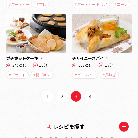
#パーティー
#すし
#パーティー ドリア
#コーン
プチホットケーキ
チャイニーズパイ
245kcal
10分
163kcal
15分
#デザート
#朝ごはん
#パーティー
#長ねぎ
1
2
3
4
レシピを探す