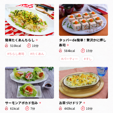
簡単たくあんちらし
タッパーde簡単！贅沢かに押し
寿司
510kcal
10分
584kcal
15分
#ちらし寿司
#たくあん
#パーティー
#すし
サーモンアボカド包み
お茶づけドリア
61kcal
7分
443kcal
10分