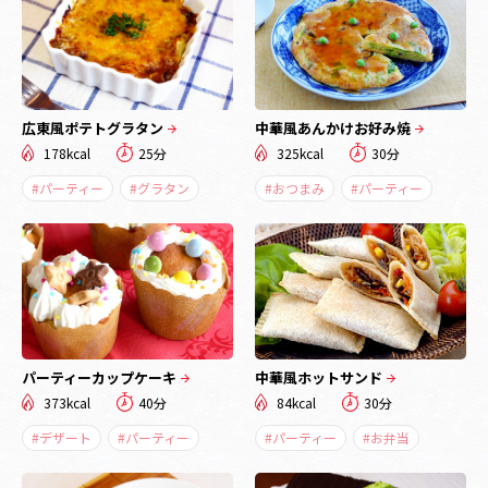
広東風ポテトグラタン
中華風あんかけお好み焼
178kcal
25分
325kcal
30分
#パーティー
#グラタン
#おつまみ
#パーティー
パーティーカップケーキ
中華風ホットサンド
373kcal
40分
84kcal
30分
#デザート
#パーティー
#パーティー
#お弁当