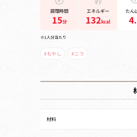
調理時間
エネルギー
たん
15
132
4
分
kcal
※1人分当たり
#もやし
#ニラ
材料