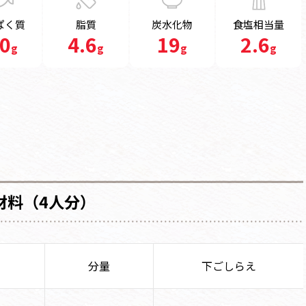
ぱく質
脂質
炭水化物
食塩相当量
.0
4.6
19
2.6
g
g
g
g
材料（4人分）
分量
下ごしらえ