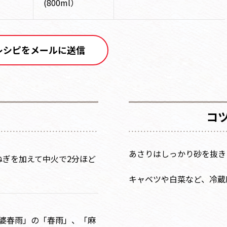
(800ml）
レシピをメールに送信
コ
あさりはしっかり砂を抜き
ねぎを加えて中火で2分ほど
キャベツや白菜など、冷蔵
麻婆春雨」の「春雨」、「麻