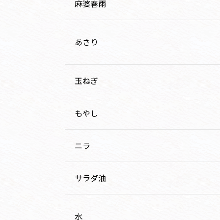
麻婆春雨
あさり
玉ねぎ
もやし
ニラ
サラダ油
水