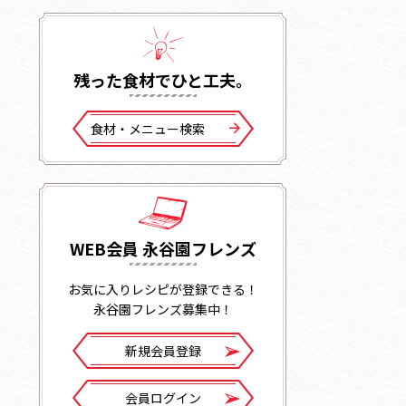
残った⾷材でひと⼯夫。
⾷材・メニュー検索
WEB会員 永谷園フレンズ
お気に入りレシピが登録できる！
永谷園フレンズ募集中！
新規会員登録
会員ログイン