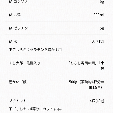
(A)コンソメ
5g
(A)お湯
300ml
(A)ゼラチン
5g
(A)水
大さじ1
下ごしらえ：ゼラチンを溶かす用
すし太郎 黒酢入り
「ちらし寿司の素」1小
袋
温かいご飯
500g（茶碗約4杯分＝
米1.5合）
プチトマト
4個(40g)
下ごしらえ：4等分にカットする。