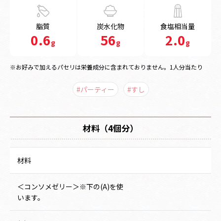
脂質
炭水化物
食塩相当量
0.6
56
2.0
g
g
g
※お好みで加えるパセリは栄養成分に含まれておりません。1人分当たり
#パーティー
#すし
材料（4個分）
材料
＜コンソメゼリー＞※下の(A)を使
います。