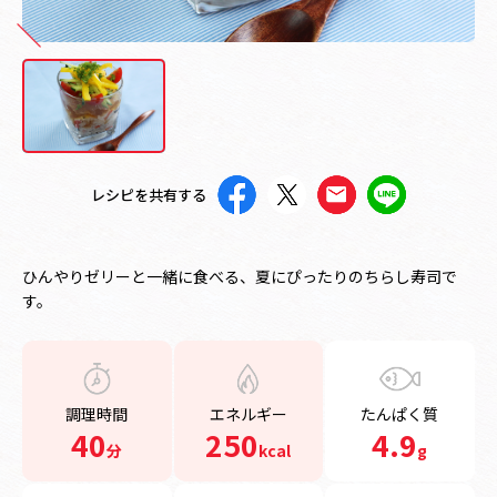
レシピを共有する
ひんやりゼリーと一緒に食べる、夏にぴったりのちらし寿司で
す。
調理時間
エネルギー
たんぱく質
40
250
4.9
分
kcal
g