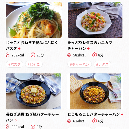
じゃこと長ねぎで絶品にんにく
たっぷりレタスのカニカマ
パスタ
チャーハン
792kcal
20分
582kcal
8分
#パスタ
#じゃこ
#チャーハン
#レタス
長ねぎ消費 ねぎ豚バターチャー
とうもろこしバターチャーハン
ハン
624kcal
6分
889kcal
9分