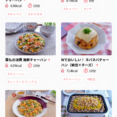
679kcal
8分
638kcal
10分
#キャベツ
#ツナ
#キャベツ
#タマネギ
葉もの消費 海鮮チャーハン
Wでおいしい！ ネバネバチャー
ハン（納豆×チーズ）
629kcal
10分
714kcal
10分
#チャーハン
#チャーハン
#納豆
#シーフードミックス