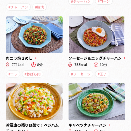
#チャーハン
#コーン
#チャーハン
#豚肉
肉ニラ焼きめし
ソーセージ＆エッグチャーハン
771kcal
8分
755kcal
10分
#ニラ
#豚ばら肉
#ソーセージ
#玉子
冷蔵庫の残り野菜で！ベジハム
キャベツナチャーハン
チャーハン