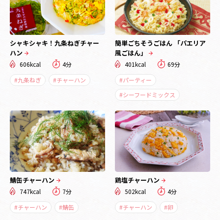
シャキシャキ！九条ねぎチャー
簡単ごちそうごはん 「パエリア
ハン
風ごはん」
606kcal
4分
401kcal
69分
#九条ねぎ
#チャーハン
#パーティー
#シーフードミックス
鯖缶チャーハン
鶏塩チャーハン
747kcal
7分
502kcal
4分
#チャーハン
#鯖缶
#チャーハン
#卵