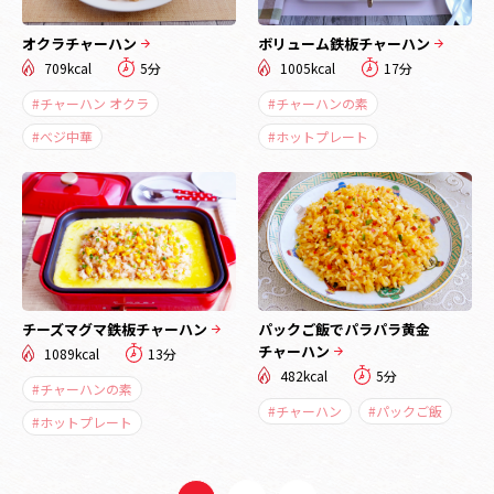
オクラチャーハン
ボリューム鉄板チャーハン
709kcal
5分
1005kcal
17分
#チャーハン オクラ
#チャーハンの素
#べジ中華
#ホットプレート
チーズマグマ鉄板チャーハン
パックご飯でパラパラ黄金
チャーハン
1089kcal
13分
482kcal
5分
#チャーハンの素
#チャーハン
#パックご飯
#ホットプレート