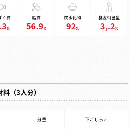
ぱく質
脂質
炭水化物
食塩相当量
.3
56.9
92
3,.2
g
g
g
g
材料（3人分）
分量
下ごしらえ