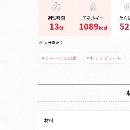
調理時間
エネルギー
たん
13
1089
52
分
kcal
※1人分当たり
#チャーハンの素
#ホットプレート
材料