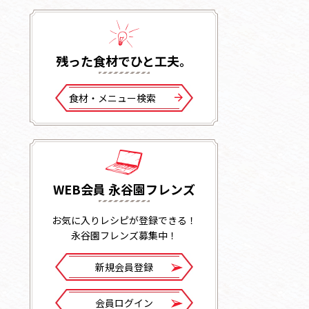
残った⾷材でひと⼯夫。
⾷材・メニュー検索
WEB会員 永谷園フレンズ
お気に入りレシピが登録できる！
永谷園フレンズ募集中！
新規会員登録
会員ログイン