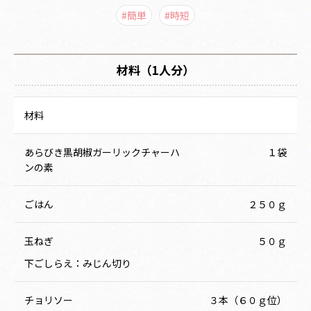
#簡単
#時短
材料（1人分）
材料
あらびき黒胡椒ガーリックチャーハ
１袋
ンの素
ごはん
２５０ｇ
玉ねぎ
５０ｇ
下ごしらえ：みじん切り
チョリソー
３本（６０ｇ位）