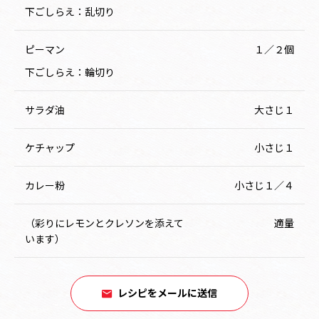
下ごしらえ：乱切り
ピーマン
１／２個
下ごしらえ：輪切り
サラダ油
大さじ１
ケチャップ
小さじ１
カレー粉
小さじ１／４
（彩りにレモンとクレソンを添えて
適量
います）
レシピをメールに送信