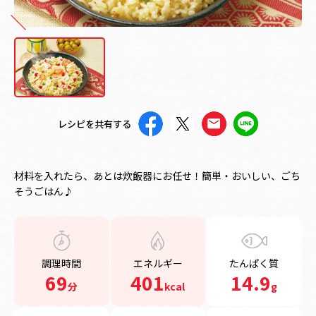
レシピを共有する
材料を入れたら、あとは炊飯器にお任せ！簡単・おいしい、ごち
そうごはん♪
調理時間
エネルギー
たんぱく質
69
401
14.9
分
kcal
g