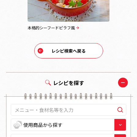
風ごはん」
本格的シーフードピラフ風
シャキシャ
レシピ検索へ戻る
レシピを探す