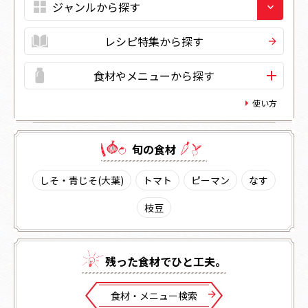
レシピ特集から探す
食材やメニューから探す
使い方
旬の⾷材
しそ・青じそ(大葉)
トマト
ピーマン
なす
枝豆
残った⾷材でひと⼯夫。
⾷材・メニュー検索