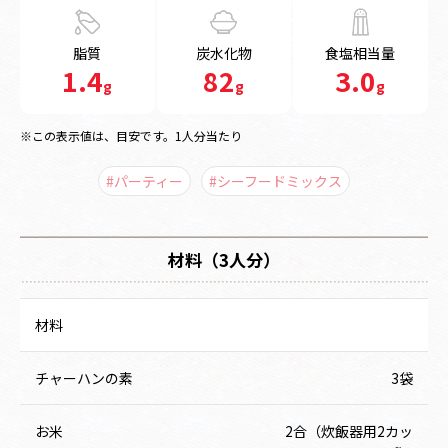
脂質
炭水化物
食塩相当量
1.4
82
3.0
g
g
g
※この表示値は、目安です。1人分当たり
#パーティー
#シーフードミックス
材料（3人分）
材料
チャーハンの素
3袋
お米
2合（炊飯器用2カッ