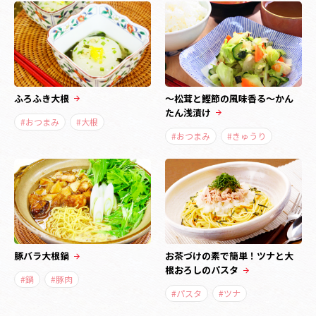
ふろふき大根
～松茸と鰹節の風味香る～かん
たん浅漬け
#おつまみ
#大根
#おつまみ
#きゅうり
豚バラ大根鍋
お茶づけの素で簡単！ツナと大
根おろしのパスタ
#鍋
#豚肉
#パスタ
#ツナ