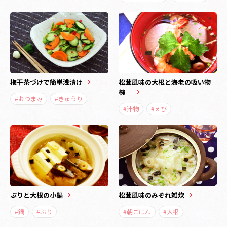
梅干茶づけで簡単浅漬け
松茸風味の大根と海老の吸い物
椀
#おつまみ
#きゅうり
#汁物
#えび
ぶりと大根の小鍋
松茸風味のみぞれ雑炊
#鍋
#ぶり
#朝ごはん
#大根