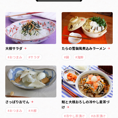
大根サラダ
たらの雪鍋風煮込みラーメン
#おつまみ
#サラダ
#鍋
#海鮮
さっぱりおでん
鮭と大根おろしの冷やし麦茶づ
け
#おつまみ
#大根
#冷やし茶漬け
#お茶漬け