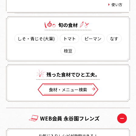
使い方
旬の⾷材
しそ・青じそ(大葉)
トマト
ピーマン
なす
枝豆
残った⾷材でひと⼯夫。
⾷材・メニュー検索
WEB会員 永谷園フレンズ
お気に入りレシピが登録できる！