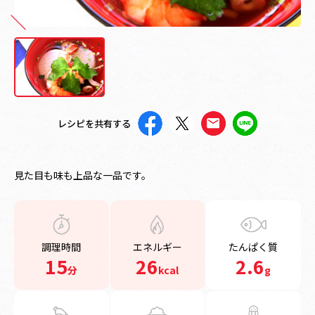
レシピを共有する
見た目も味も上品な一品です。
調理時間
エネルギー
たんぱく質
15
26
2.6
分
kcal
g