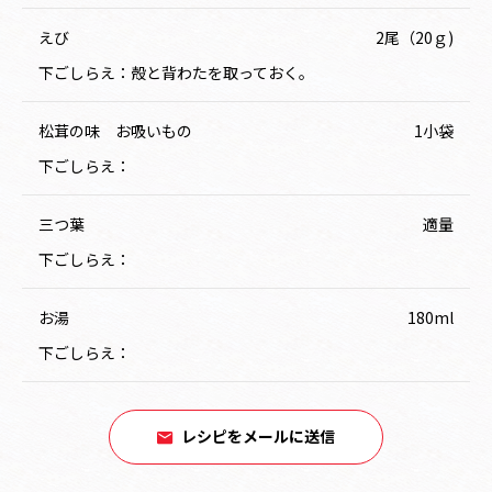
えび
2尾（20ｇ)
下ごしらえ：殻と背わたを取っておく。
松茸の味 お吸いもの
1小袋
下ごしらえ：
三つ葉
適量
下ごしらえ：
お湯
180ml
下ごしらえ：
レシピをメールに送信