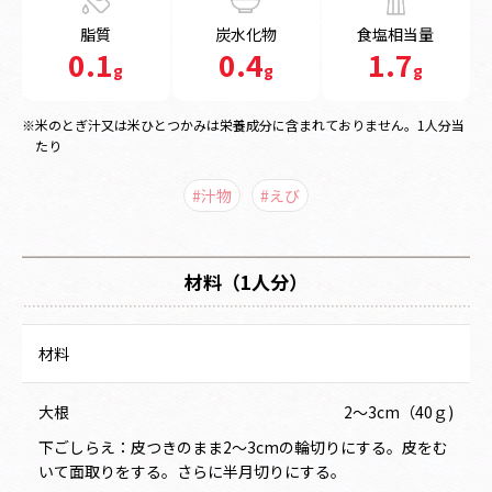
脂質
炭水化物
食塩相当量
0.1
0.4
1.7
g
g
g
※米のとぎ汁又は米ひとつかみは栄養成分に含まれておりません。1人分当
たり
#汁物
#えび
材料（1人分）
材料
大根
2～3cm（40ｇ)
下ごしらえ：皮つきのまま2～3cmの輪切りにする。皮をむ
いて面取りをする。さらに半月切りにする。