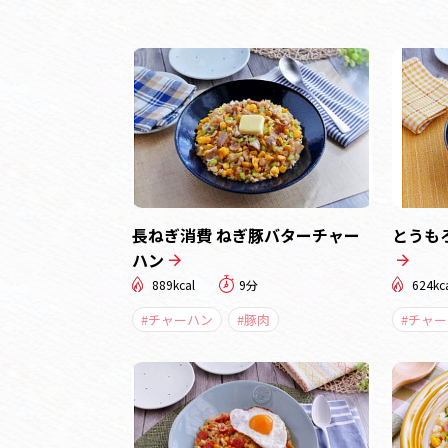
長ねぎ消費 ねぎ豚バターチャー
とうも
ハン
889kcal
9分
624kc
#チャーハン
#豚肉
#チャ