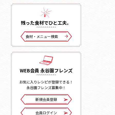
残った⾷材でひと⼯夫。
⾷材・メニュー検索
WEB会員 永谷園フレンズ
お気に入りレシピが登録できる！
永谷園フレンズ募集中！
新規会員登録
会員ログイン