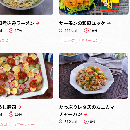
風煮込みラーメン
サーモンの和風ユッケ
al
17分
111kcal
10分
#豆苗
#ユッケ
#サーモン
らし寿司
たっぷりレタスのカニカマ
チャーハン
al
15分
582kcal
8分
し寿司
#パーティー