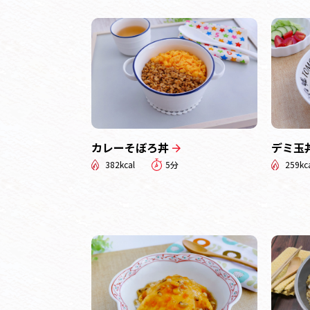
カレーそぼろ丼
デミ玉
382kcal
5分
259kc