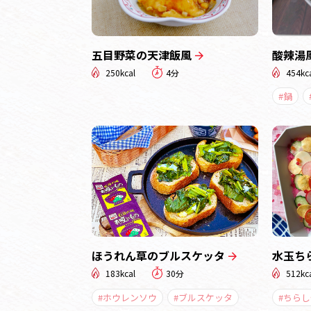
五目野菜の天津飯風
酸辣湯
250kcal
4分
454kc
#鍋
ほうれん草のブルスケッタ
水玉ち
183kcal
30分
512kc
#ホウレンソウ
#ブルスケッタ
#ちら