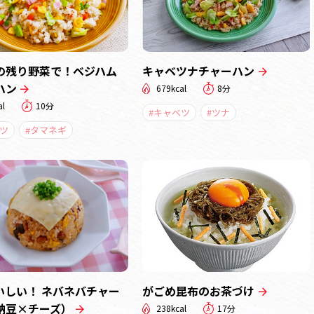
の残り野菜で！ベジハム
キャベツナチャーハン
ハン
679kcal
8分
al
10分
#キャベツ
#ツナ
ツ
#タマネギ
いしい！ ネバネバチャー
がごめ昆布のお茶づけ
納豆×チーズ）
238kcal
17分