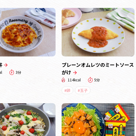
丼
プレーンオムレツのミートソース
がけ
al
3分
114kcal
5分
#卵
#玉子