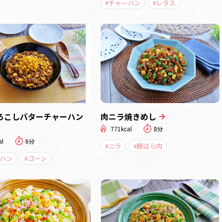
#チャーハン
#レタス
ろこしバターチャーハン
肉ニラ焼きめし
771kcal
8分
al
6分
#ニラ
#豚ばら肉
ーハン
#コーン