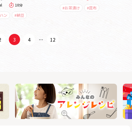
al
10分
#お茶漬け
#昆布
ーハン
#納豆
2
3
4
…
12