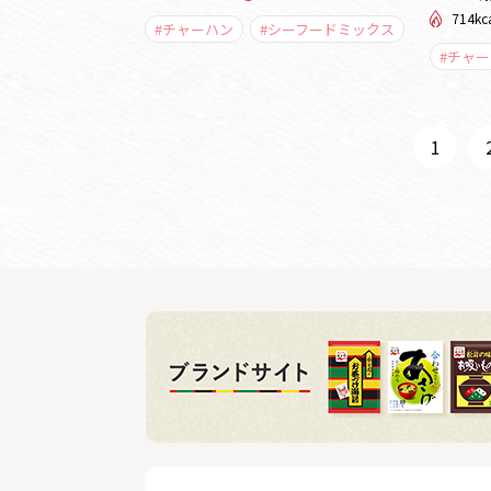
714kc
#チャーハン
#シーフードミックス
#チャ
1