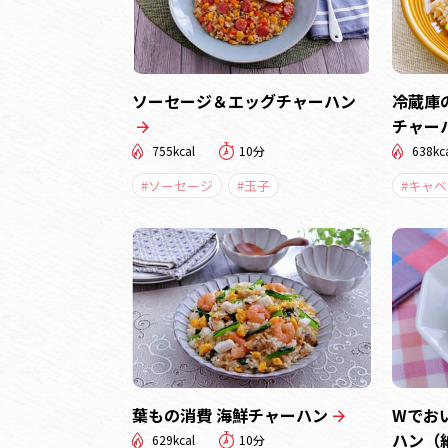
ソーセージ＆エッグチャーハン
冷蔵庫
チャー
755kcal
10分
638kc
#ソーセージ
#玉子
#キャベ
葉もの消費 海鮮チャーハン
Wでお
ハン（
629kcal
10分