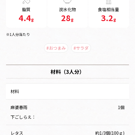
脂質
炭水化物
食塩相当量
4.4
28
3.2
g
g
g
※1人分当たり
#おつまみ
#サラダ
材料（3人分）
材料
麻婆春雨
1個
下ごしらえ：
レタス
約1/3個(100ｇ)