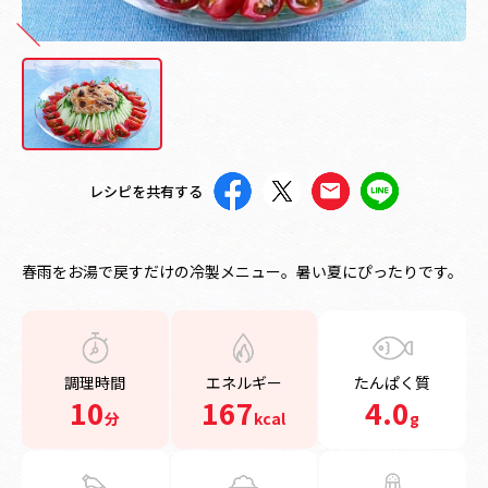
レシピを共有する
春雨をお湯で戻すだけの冷製メニュー。暑い夏にぴったりです。
調理時間
エネルギー
たんぱく質
10
167
4.0
分
kcal
g