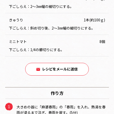
下ごしらえ：2～3㎜幅の細切りにする。
きゅうり
1本(約100ｇ)
下ごしらえ：斜め切り後、2～3㎜幅の細切りにする。
ミニトマト
8個
下ごしらえ：1/4の櫛切りにする。
レシピをメールに送信
作り方
大きめの器に「麻婆春雨」の「春雨」を入れ、熱湯を春
雨が浸るまで注ぎ、春雨を戻す。(5分)