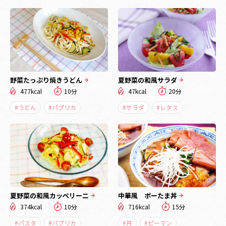
野菜たっぷり焼きうどん
夏野菜の和風サラダ
477kcal
10分
47kcal
20分
#うどん
#パプリカ
#サラダ
#レタス
夏野菜の和風カッペリーニ
中華風 ポーたま丼
374kcal
10分
716kcal
15分
#パスタ
#パプリカ
#丼
#ピーマン