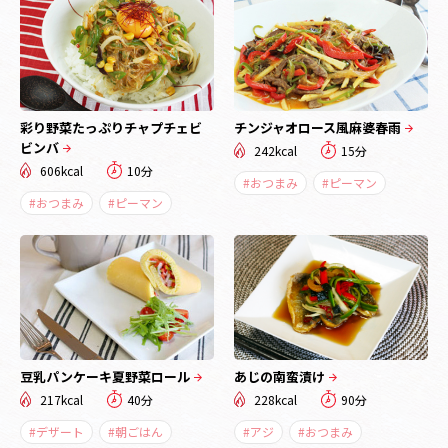
彩り野菜たっぷりチャプチェビ
チンジャオロース風麻婆春雨
ビンバ
242kcal
15分
606kcal
10分
#おつまみ
#ピーマン
#おつまみ
#ピーマン
豆乳パンケーキ夏野菜ロール
あじの南蛮漬け
217kcal
40分
228kcal
90分
#デザート
#朝ごはん
#アジ
#おつまみ