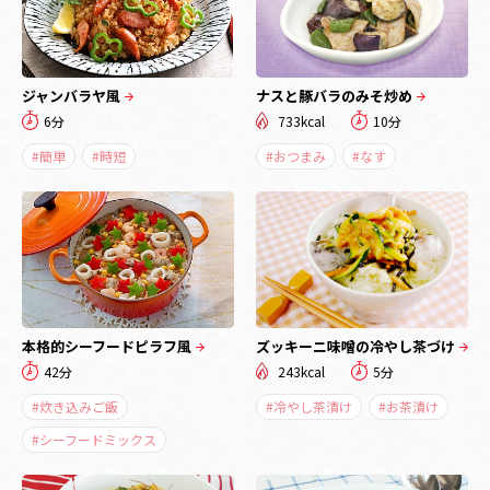
ジャンバラヤ風
ナスと豚バラのみそ炒め
6分
733kcal
10分
#簡単
#時短
#おつまみ
#なす
本格的シーフードピラフ風
ズッキーニ味噌の冷やし茶づけ
42分
243kcal
5分
#炊き込みご飯
#冷やし茶漬け
#お茶漬け
#シーフードミックス