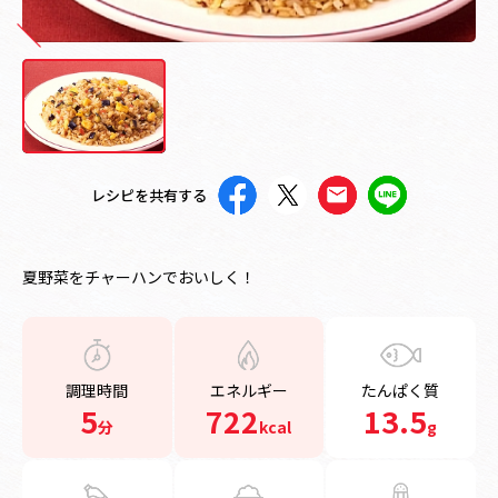
レシピを共有する
夏野菜をチャーハンでおいしく！
調理時間
エネルギー
たんぱく質
5
722
13.5
分
kcal
g