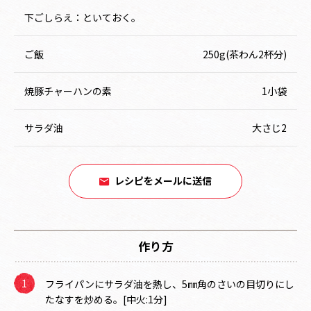
下ごしらえ：といておく。
ご飯
250g(茶わん2杯分)
焼豚チャーハンの素
1小袋
サラダ油
大さじ2
レシピをメールに送信
作り方
フライパンにサラダ油を熱し、5㎜角のさいの目切りにし
たなすを炒める。[中火:1分]