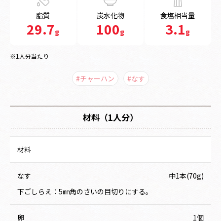
脂質
炭水化物
食塩相当量
29.7
100
3.1
g
g
g
※1人分当たり
#チャーハン
#なす
材料（1人分）
材料
なす
中1本(70g)
下ごしらえ：5㎜角のさいの目切りにする。
卵
1個