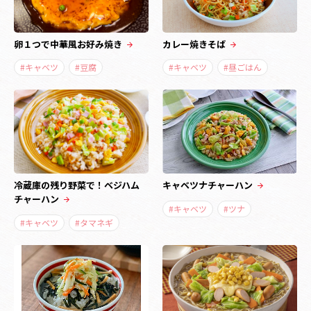
卵１つで中華風お好み焼き
カレー焼きそば
#キャベツ
#豆腐
#キャベツ
#昼ごはん
冷蔵庫の残り野菜で！ベジハム
キャベツナチャーハン
チャーハン
#キャベツ
#ツナ
#キャベツ
#タマネギ