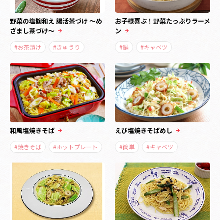
野菜の塩麹和え 腸活茶づけ ～め
お子様喜ぶ！野菜たっぷりラーメ
ざまし茶づけ～
ン
#お茶漬け
#きゅうり
#鍋
#キャベツ
和風塩焼きそば
えび塩焼きそばめし
#焼きそば
#ホットプレート
#簡単
#キャベツ