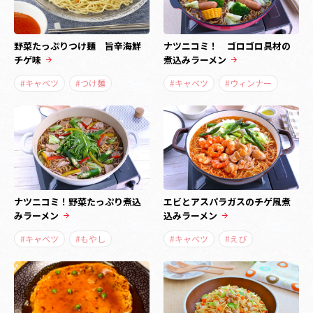
野菜たっぷりつけ麺 旨辛海鮮
ナツニコミ！ ゴロゴロ具材の
チゲ味
煮込みラーメン
#キャベツ
#つけ麺
#キャベツ
#ウィンナー
ナツニコミ！野菜たっぷり煮込
エビとアスパラガスのチゲ風煮
みラーメン
込みラーメン
#キャベツ
#もやし
#キャベツ
#えび