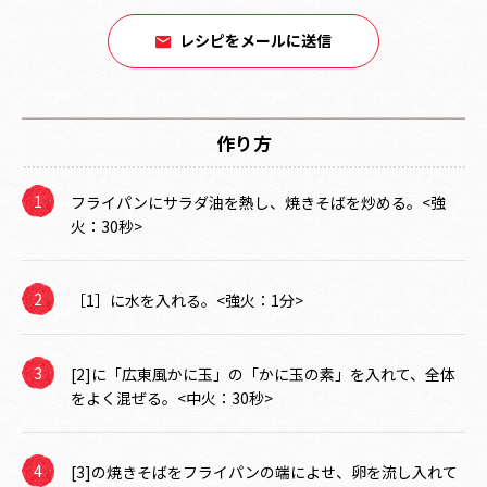
レシピをメールに送信
作り方
フライパンにサラダ油を熱し、焼きそばを炒める。<強
火：30秒>
［1］に水を入れる。<強火：1分>
[2]に「広東風かに玉」の「かに玉の素」を入れて、全体
をよく混ぜる。<中火：30秒>
[3]の焼きそばをフライパンの端によせ、卵を流し入れて