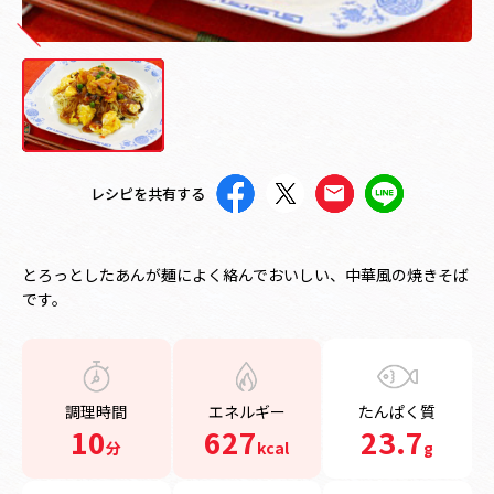
レシピを共有する
とろっとしたあんが麺によく絡んでおいしい、中華風の焼きそば
です。
調理時間
エネルギー
たんぱく質
10
627
23.7
分
kcal
g