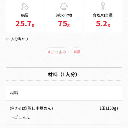
脂質
炭水化物
食塩相当量
25.7
75
5.2
g
g
g
※1人分当たり
#おつまみ
#卵
材料（1人分）
材料
焼きそば(蒸し中華めん)
1玉(150g)
下ごしらえ：