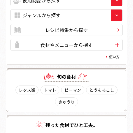
レシピ特集から探す
食材やメニューから探す
使い方
旬の⾷材
レタス類
トマト
ピーマン
とうもろこし
きゅうり
残った⾷材でひと⼯夫。