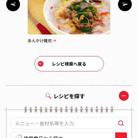
あんかけ雑炊
蟹と玉子の
レシピ検索へ戻る
レシピを探す