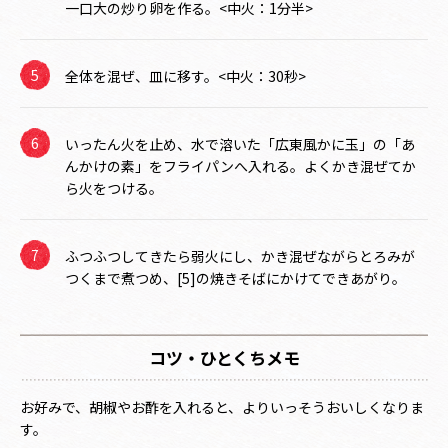
一口大の炒り卵を作る。<中火：1分半>
全体を混ぜ、皿に移す。<中火：30秒>
いったん火を止め、水で溶いた「広東風かに玉」の「あ
んかけの素」をフライパンへ入れる。よくかき混ぜてか
ら火をつける。
ふつふつしてきたら弱火にし、かき混ぜながらとろみが
つくまで煮つめ、[5]の焼きそばにかけてできあがり。
コツ・ひとくちメモ
お好みで、胡椒やお酢を入れると、よりいっそうおいしくなりま
す。