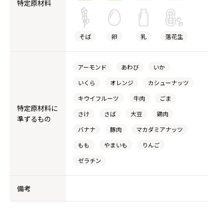
特定原材料
そば
卵
乳
落花生
アーモンド
あわび
いか
いくら
オレンジ
カシューナッツ
キウイフルーツ
牛肉
ごま
特定原材料に
さけ
さば
大豆
鶏肉
準ずるもの
バナナ
豚肉
マカダミアナッツ
もも
やまいも
りんご
ゼラチン
備考