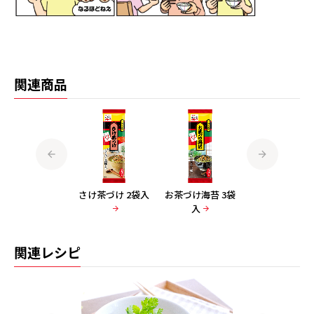
関連商品
梅干茶づけ 2袋入
さけ茶づけ 2袋入
お茶づけ海苔 3袋
わさび茶づけ 6
入
入
関連レシピ