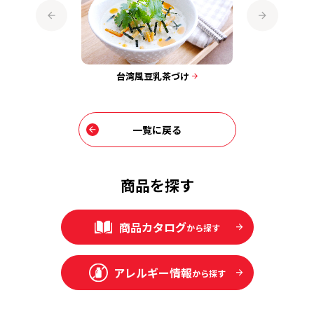
づけ
台湾風豆乳茶づけ
キムチ
一覧に戻る
商品を探す
商品カタログ
から探す
アレルギー情報
から探す