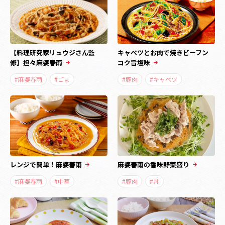
【料理研究家リュウジさん監
キャベツとお肉で焼きビーフン
修】担々麻婆春雨
コク旨塩味
#麻婆春雨
#ごま
#豚肉
#キャベツ
レンジで簡単！麻婆春雨
麻婆春雨の香味野菜盛り
#麻婆春雨
#中華
#豚肉
#丼