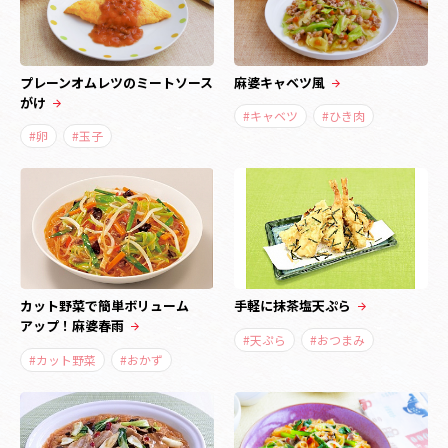
プレーンオムレツのミートソース
麻婆キャベツ風
がけ
#キャベツ
#ひき肉
#卵
#玉子
カット野菜で簡単ボリューム
手軽に抹茶塩天ぷら
アップ！麻婆春雨
#天ぷら
#おつまみ
#カット野菜
#おかず