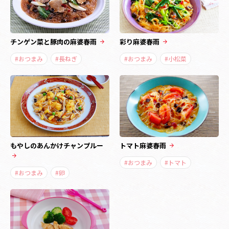
チンゲン菜と豚肉の麻婆春雨
彩り麻婆春雨
#おつまみ
#長ねぎ
#おつまみ
#小松菜
もやしのあんかけチャンプルー
トマト麻婆春雨
#おつまみ
#トマト
#おつまみ
#卵