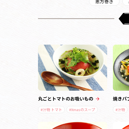
恵方巻き
丸ごとトマトのお吸いもの
焼きパ
#汁物 トマト
#Xmasのスープ
#汁物