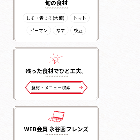
旬の⾷材
しそ・青じそ(大葉)
トマト
ピーマン
なす
枝豆
残った⾷材でひと⼯夫。
⾷材・メニュー検索
WEB会員 永谷園フレンズ