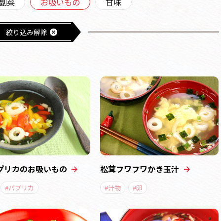
副菜
お吸いもの
甘味
絞り込み解除
プリカのお吸いもの
松茸フワフワかき玉汁
#パプリカ
#汁物
#卵