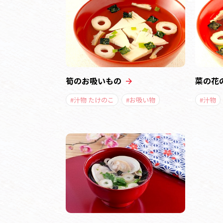
筍のお吸いもの
菜の花
#汁物 たけのこ
#お吸い物
#汁物