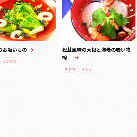
のお吸いもの
松茸風味の大根と海老の吸い物
椀
#菜の花
#汁物
#えび