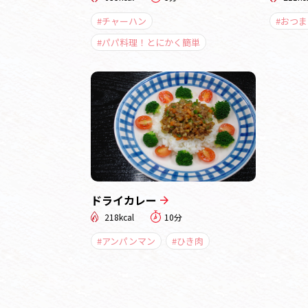
#チャーハン
#おつま
#パパ料理！とにかく簡単
ドライカレー
218kcal
10分
#アンパンマン
#ひき肉