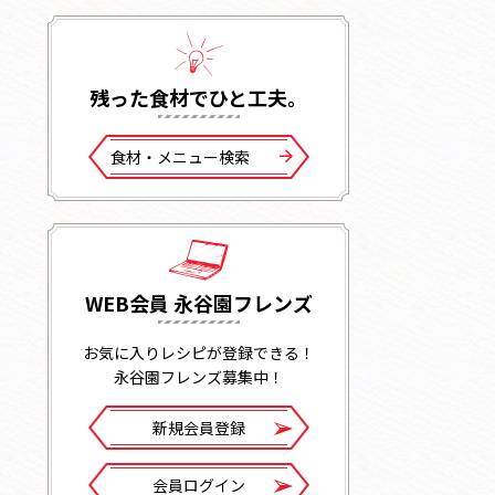
残った⾷材でひと⼯夫。
⾷材・メニュー検索
WEB会員 永谷園フレンズ
お気に入りレシピが登録できる！
永谷園フレンズ募集中！
新規会員登録
会員ログイン