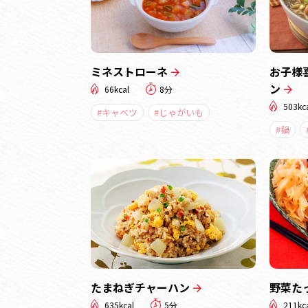
ミネストローネ
お子様
ン
66kcal
8分
503kc
#キャベツ
#じゃがいも
#鍋
たまねぎチャーハン
野菜た
635kcal
5分
211kc