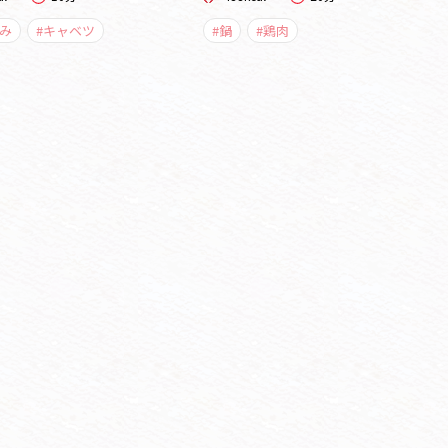
み
#キャベツ
#鍋
#鶏肉