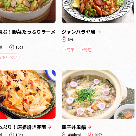
喜ぶ！野菜たっぷりラーメ
ジャンバラヤ風
6分
al
15分
#簡単
#時短
#キャベツ
っぷり！麻婆焼き春雨
親子丼風鍋
al
10分
488kcal
20分