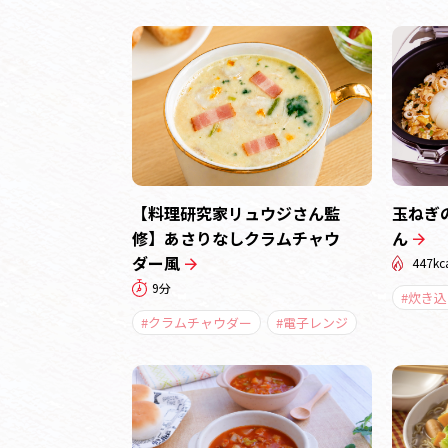
【料理研究家リュウジさん監
玉ねぎ
修】あさりなしクラムチャウ
ん
ダー風
447kc
9分
#炊き
#クラムチャウダー
#電子レンジ