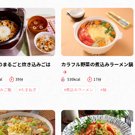
のまるごと炊き込みごは
カラフル野菜の煮込みラーメン鍋
al
39分
530kcal
17分
込みご飯
#たまねぎ
#煮込みラーメン
#鍋