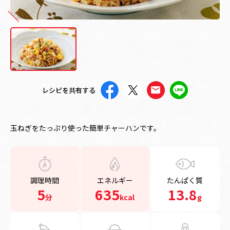
レシピを共有する
玉ねぎをたっぷり使った簡単チャーハンです。
調理時間
エネルギー
たんぱく質
5
635
13.8
分
kcal
g