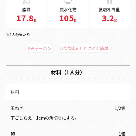
脂質
炭水化物
食塩相当量
17.8
105
3.2
g
g
g
※1人分当たり
#チャーハン
#パパ料理！とにかく簡単
材料（1人分）
材料
玉ねぎ
1/2個
下ごしらえ：1cmの角切りにする。
卵
1個