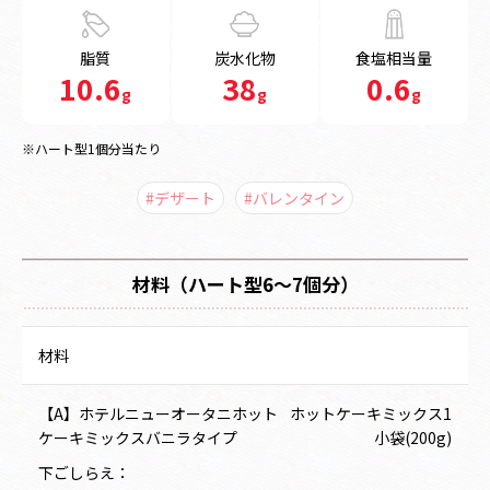
脂質
炭水化物
食塩相当量
10.6
38
0.6
g
g
g
※ハート型1個分当たり
#デザート
#バレンタイン
材料（ハート型6～7個分）
材料
【A】ホテルニューオータニホット
ホットケーキミックス1
ケーキミックスバニラタイプ
小袋(200g)
下ごしらえ：