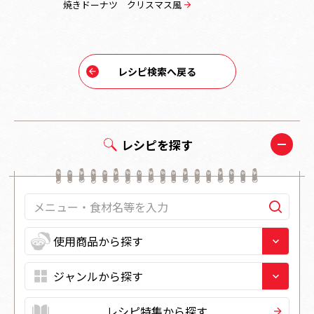
焼きドーナツ クリスマス風
パンケーキ
レシピ検索へ戻る
レシピを探す
レシピ特集から探す