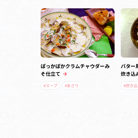
ぽっかぽかクラムチャウダーみ
バター
そ仕立て
炊き込
#スープ
#あさり
#炊き