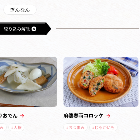
ぎんなん
絞り込み解除
りおでん
麻婆春雨コロッケ
み
#大根
#おつまみ
#じゃがいも