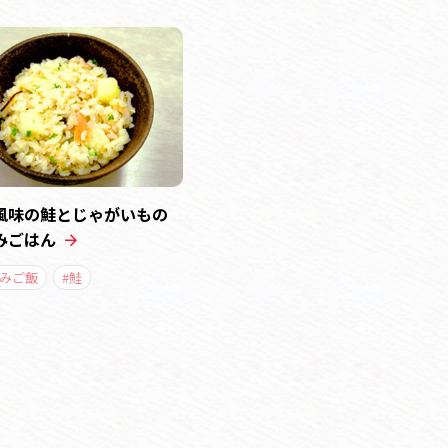
風味の鮭とじゃがいもの
みごはん
込みご飯
#鮭