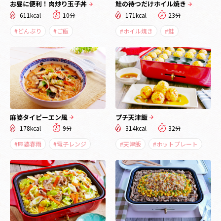
お昼に便利！肉炒り玉子丼
鮭の待つだけホイル焼き
611kcal
10分
171kcal
23分
#どんぶり
#ご飯
#ホイル焼き
#鮭
麻婆タイピーエン風
プチ天津飯
178kcal
9分
314kcal
32分
#麻婆春雨
#電子レンジ
#天津飯
#ホットプレート