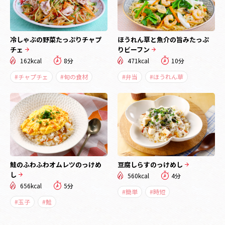
冷しゃぶの野菜たっぷりチャプ
ほうれん草と魚介の旨みたっぷ
チェ
りビーフン
162kcal
8分
471kcal
10分
#チャプチェ
#旬の食材
#弁当
#ほうれん草
鮭のふわふわオムレツのっけめ
豆腐しらすのっけめし
し
560kcal
4分
656kcal
5分
#簡単
#時短
#玉子
#鮭