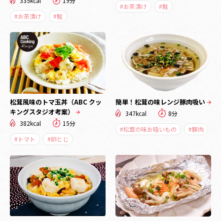
335kcal
19分
#お茶漬け
#鮭
#お茶漬け
#鮭
松茸風味のトマ玉丼（ABC クッ
簡単！松茸の味レンジ豚肉吸い
キングスタジオ考案）
347kcal
8分
382kcal
15分
#松茸の味お吸いもの
#豚肉
#トマト
#卵とじ