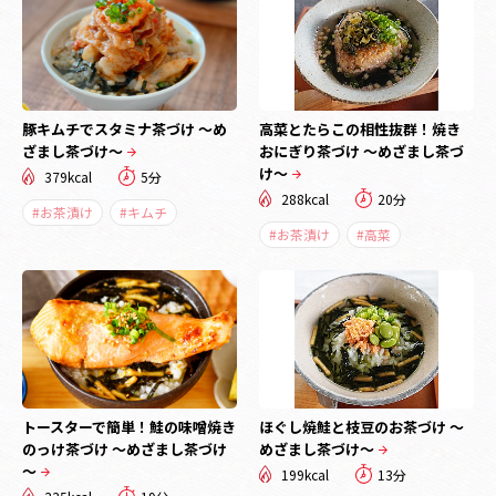
豚キムチでスタミナ茶づけ ～め
高菜とたらこの相性抜群！焼き
ざまし茶づけ～
おにぎり茶づけ ～めざまし茶づ
け～
379kcal
5分
288kcal
20分
#お茶漬け
#キムチ
#お茶漬け
#高菜
トースターで簡単！鮭の味噌焼き
ほぐし焼鮭と枝豆のお茶づけ ～
のっけ茶づけ ～めざまし茶づけ
めざまし茶づけ～
～
199kcal
13分