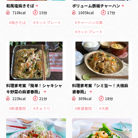
和風塩焼きそば
ボリューム鉄板チャーハン
710kcal
15分
1005kcal
17分
#焼きそば
#ホットプレート
#チャーハンの素
#ホットプレート
料理家考案「簡単！シャキシャ
料理家考案「シミ旨～！大根麻
キ野菜の麻婆春雨」
婆春雨」
223kcal
21分
309kcal
18分
#麻婆春雨
#きゅうり
#麻婆春雨
#大根