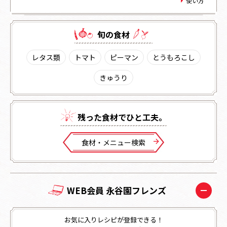
使い方
旬の⾷材
レタス類
トマト
ピーマン
とうもろこし
きゅうり
残った⾷材でひと⼯夫。
⾷材・メニュー検索
WEB会員 永谷園フレンズ
お気に入りレシピが登録できる！