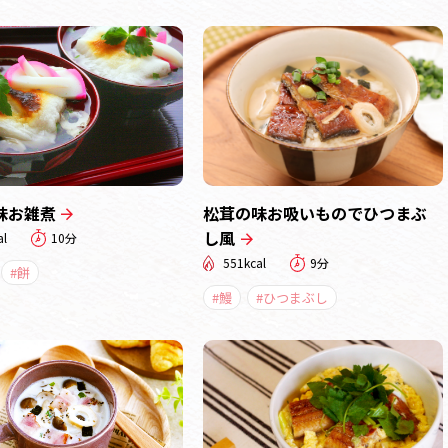
味お雑煮
松茸の味お吸いものでひつまぶ
し風
al
10分
551kcal
9分
#餅
#鰻
#ひつまぶし