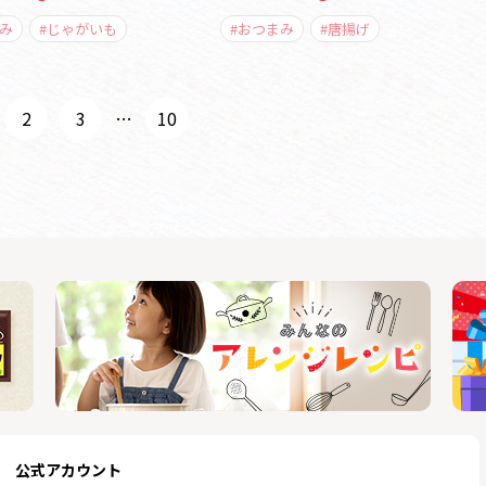
み
#じゃがいも
#おつまみ
#唐揚げ
2
3
…
10
公式アカウント