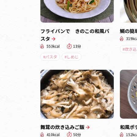
フライパンで きのこの和風パ
鯛の簡
スタ
319kc
553kcal
13分
#炊き
#パスタ
#しめじ
舞茸の炊き込みご飯
和風ポ
410kcal
50分
152kc