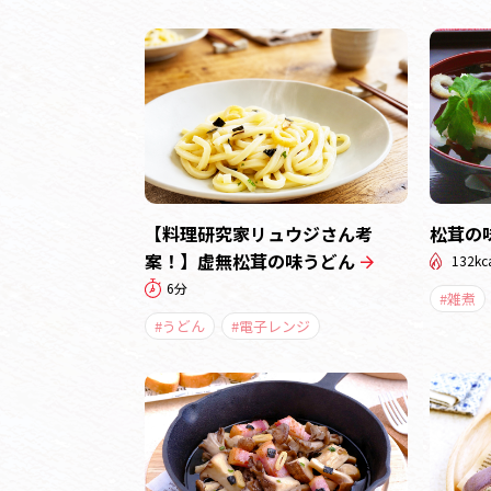
【料理研究家リュウジさん考
松茸の
案！】虚無松茸の味うどん
132kc
6分
#雑煮
#うどん
#電子レンジ