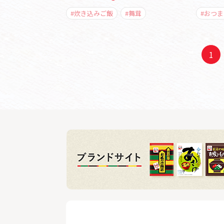
#炊き込みご飯
#舞茸
#おつま
1