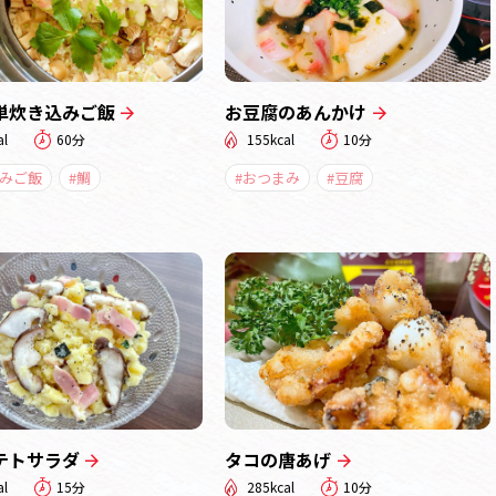
単炊き込みご飯
お豆腐のあんかけ
al
60分
155kcal
10分
込みご飯
#鯛
#おつまみ
#豆腐
テトサラダ
タコの唐あげ
al
15分
285kcal
10分