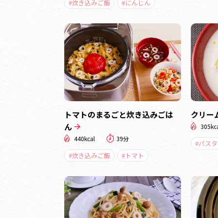
#炊き込みご飯
#にんじん
トマトのまるごと炊き込みごは
クリー
ん
305kc
440kcal
39分
#パスタ
#炊き込みご飯
#トマト