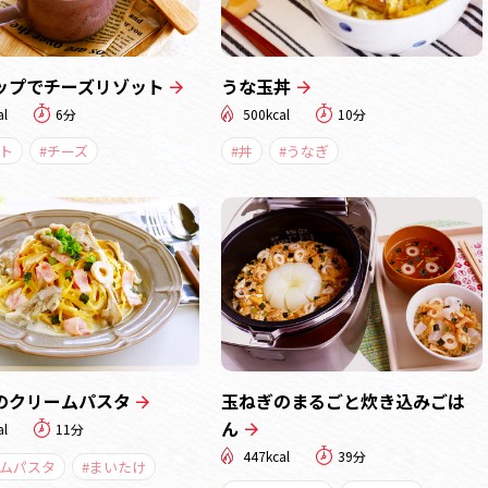
ップでチーズリゾット
うな玉丼
al
6分
500kcal
10分
ト
#チーズ
#丼
#うなぎ
のクリームパスタ
玉ねぎのまるごと炊き込みごは
ん
al
11分
447kcal
39分
ームパスタ
#まいたけ