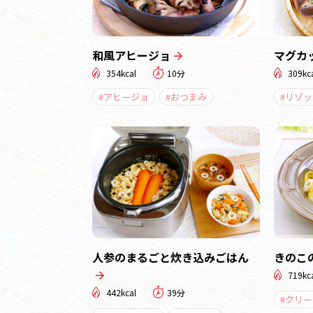
和風アヒージョ
マグカ
354kcal
10分
309kc
#アヒージョ
#おつまみ
#リゾッ
人参のまるごと炊き込みごはん
きのこ
719kc
442kcal
39分
#クリ