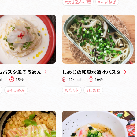
#炊き込みご飯
#たまねぎ
ムパスタ風そうめん
しめじの和風水漬けパスタ
al
15分
424kcal
10分
#そうめん
#パスタ
#しめじ