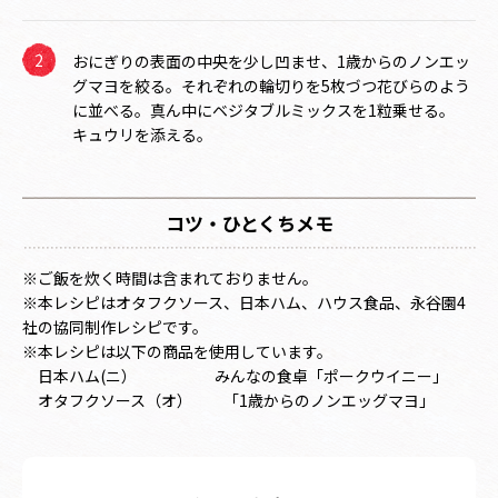
おにぎりの表面の中央を少し凹ませ、1歳からのノンエッ
グマヨを絞る。それぞれの輪切りを5枚づつ花びらのよう
に並べる。真ん中にベジタブルミックスを1粒乗せる。
キュウリを添える。
コツ・ひとくちメモ
※ご飯を炊く時間は含まれておりません。
※本レシピはオタフクソース、日本ハム、ハウス食品、永谷園4
社の協同制作レシピです。
※本レシピは以下の商品を使用しています。
日本ハム(ニ）
みんなの食卓「ポークウイニー」
オタフクソース（オ）
「1歳からのノンエッグマヨ」