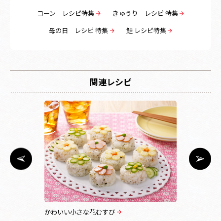
コーン レシピ特集
きゅうり レシピ 特集
母の日 レシピ 特集
鮭 レシピ特集
関連レシピ
社協同プロ
かわいい小さな花むすび
鮭マヨ焼き