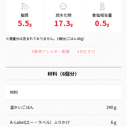
脂質
炭水化物
食塩相当量
5.5
17.3
0.5
g
g
g
※適量分は含まれておりません。1個分(ごはん40g）
#食物アレルギー配慮
#おむすび
材料（6個分）
材料
温かいごはん
240ｇ
A-Label(エー・ラベル）ふりかけ
6ｇ