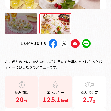
レシピを共有する
おにぎりの上に、かわいいお花に見立てた具材をあしらったパー
ティーにぴったりのメニューです。
調理時間
エネルギー
たんぱく質
20
125.1
2.7
分
kcal
g