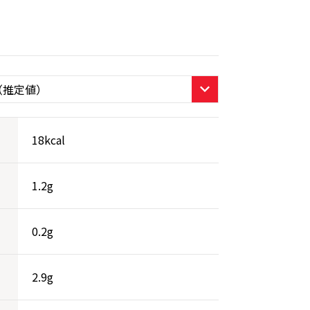
18kcal
1.2g
0.2g
2.9g