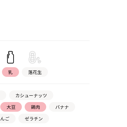
乳
落花生
カシューナッツ
大豆
鶏肉
バナナ
りんご
ゼラチン