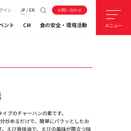
グイン
JP
EN
お問い合わせ
ベント
CM
食の安全・環境活動
メニュー
素
タイプのチャーハンの素です。
3分炒めるだけで、簡単にパラッとしたお
す。えび香味油で、えびの風味が際立つ味