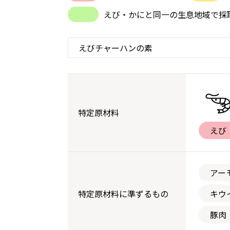
えび・かにと同一の生息地域で採
特定原材料
えび
アー
特定原材料に準ずるもの
キウ
豚肉