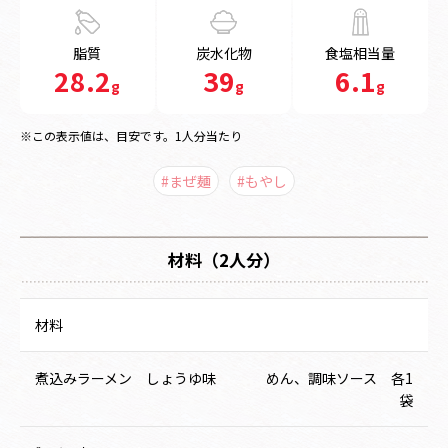
脂質
炭水化物
食塩相当量
28.2
39
6.1
g
g
g
※この表示値は、目安です。1人分当たり
#まぜ麺
#もやし
材料（2人分）
材料
煮込みラーメン しょうゆ味
めん、調味ソース 各1
袋