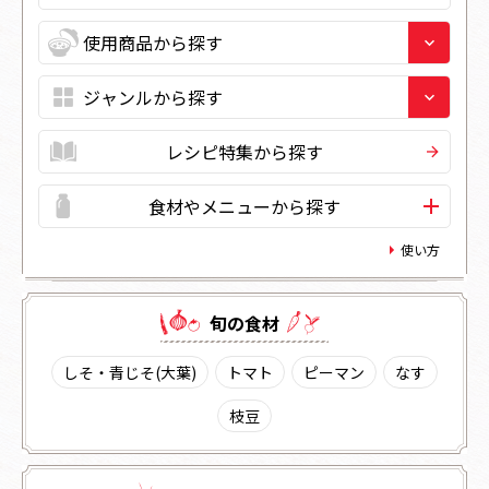
レシピ特集から探す
食材やメニューから探す
使い方
旬の⾷材
しそ・青じそ(大葉)
トマト
ピーマン
なす
枝豆