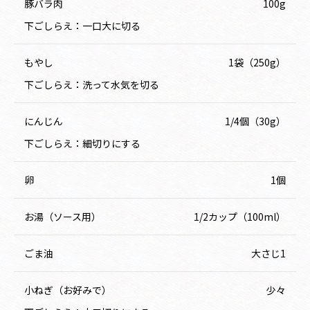
豚バラ肉
100g
下ごしらえ：一口大に切る
もやし
1袋（250g）
下ごしらえ：洗って水気を切る
にんじん
1/4個（30g）
下ごしらえ：細切りにする
卵
1個
お湯（ソース用）
1/2カップ（100ml）
ごま油
大さじ1
小ねぎ（お好みで）
少々