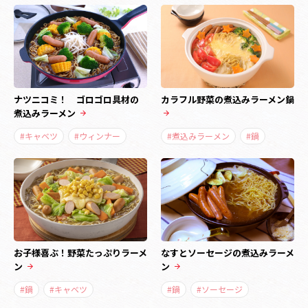
ナツニコミ！ ゴロゴロ具材の
カラフル野菜の煮込みラーメン鍋
煮込みラーメン
#キャベツ
#ウィンナー
#煮込みラーメン
#鍋
お子様喜ぶ！野菜たっぷりラーメ
なすとソーセージの煮込みラーメ
ン
ン
#鍋
#キャベツ
#鍋
#ソーセージ