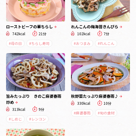
ローストビーフの華ちらし
れんこんの梅海苔きんぴら
742kcal
21分
102kcal
7分
#母の日
#ちらし寿司
#おつまみ
#れんこん
旨みたっぷり きのこ麻婆春雨
秋野菜たっぷり麻婆春雨♪
炒め
330kcal
10分
313kcal
9分
#麻婆春雨
#旬の食材
#しめじ
#レンコン