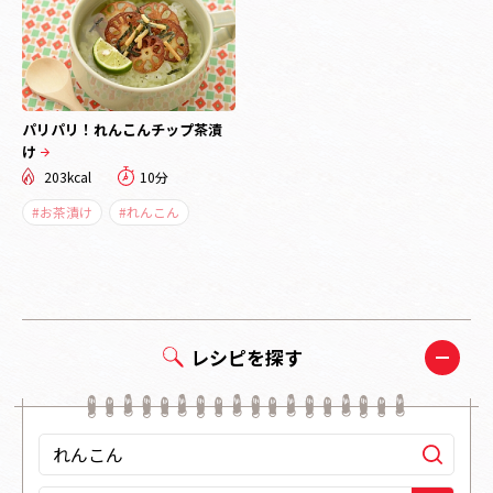
パリパリ！れんこんチップ茶漬
け
203kcal
10分
#お茶漬け
#れんこん
レシピを探す