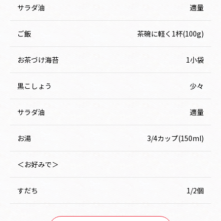
サラダ油
適量
ご飯
茶碗に軽く1杯(100g)
お茶づけ海苔
1小袋
黒こしょう
少々
サラダ油
適量
お湯
3/4カップ(150ml)
＜お好みで＞
すだち
1/2個