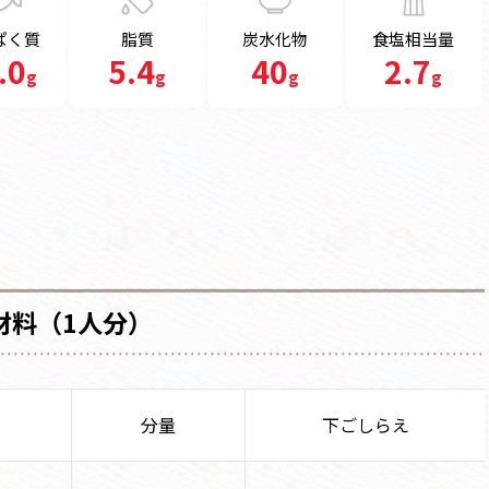
ぱく質
脂質
炭水化物
食塩相当量
.0
5.4
40
2.7
g
g
g
g
材料（1人分）
分量
下ごしらえ