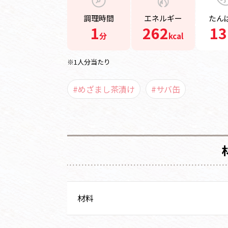
調理時間
エネルギー
たん
1
262
13
分
kcal
※1人分当たり
#めざまし茶漬け
#サバ缶
材料