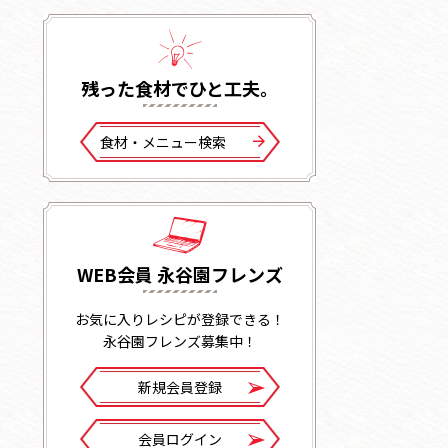
残った⾷材でひと⼯夫。
⾷材・メニュー検索
WEB会員 永谷園フレンズ
お気に入りレシピが登録できる！
永谷園フレンズ募集中！
新規会員登録
会員ログイン