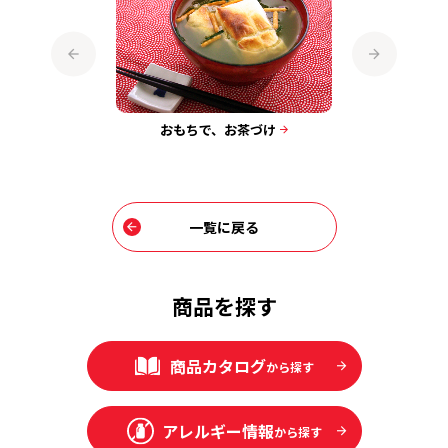
おもちで、お茶づけ
お茶づ
！梅＆しその
一覧に戻る
商品を探す
商品カタログ
から探す
アレルギー情報
から探す