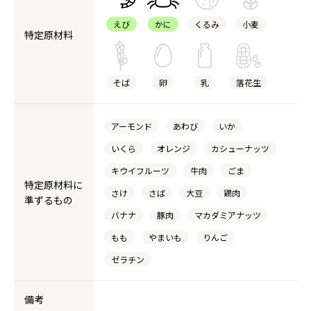
えび
かに
くるみ
小麦
特定原材料
そば
卵
乳
落花生
アーモンド
あわび
いか
いくら
オレンジ
カシューナッツ
キウイフルーツ
牛肉
ごま
特定原材料に
さけ
さば
大豆
鶏肉
準ずるもの
バナナ
豚肉
マカダミアナッツ
もも
やまいも
りんご
ゼラチン
備考