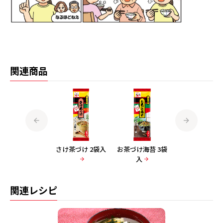
関連商品
梅干茶づけ 2袋入
さけ茶づけ 2袋入
お茶づけ海苔 3袋
わさび茶づけ 6
入
入
関連レシピ