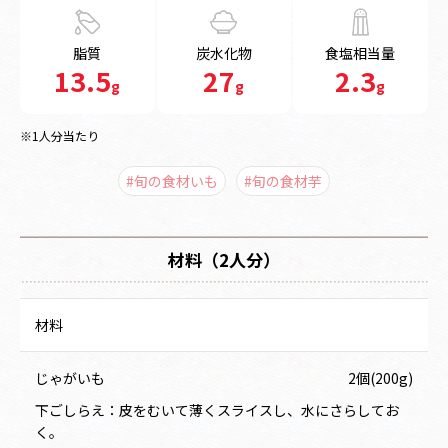
脂質
炭水化物
食塩相当量
13.5
27
2.3
g
g
g
※1人分当たり
#旬の食材いも
#旬の食材芋
材料（2人分）
材料
じゃがいも
2個(200g)
下ごしらえ：皮をむいて薄くスライスし、水にさらしてお
く。