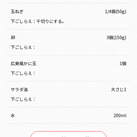
玉ねぎ
1/4個(50g)
下ごしらえ：千切りにする。
卵
3個(150g)
下ごしらえ：
広東風かに玉
1個
下ごしらえ：
サラダ油
大さじ1
下ごしらえ：
水
200ml