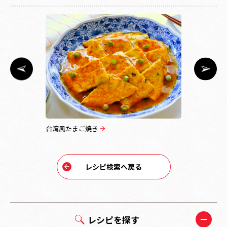
台湾風たまご焼き
海鮮あんか
レシピ検索へ戻る
レシピを探す