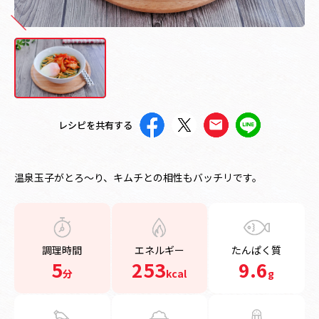
レシピを共有する
温泉玉子がとろ～り、キムチとの相性もバッチリです。
調理時間
エネルギー
たんぱく質
5
253
9.6
分
kcal
g