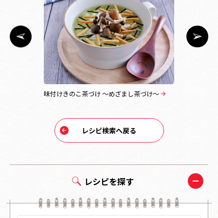
味付けきのこ茶づけ ～めざまし茶づけ～
海老天ぷら
レシピ検索へ戻る
レシピを探す