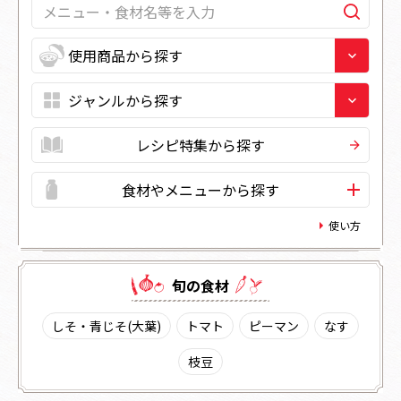
レシピ特集から探す
食材やメニューから探す
使い方
旬の⾷材
しそ・青じそ(大葉)
トマト
ピーマン
なす
枝豆