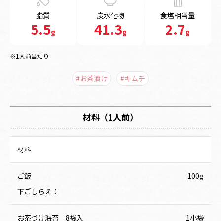
脂質
炭水化物
食塩相当量
5.5
41.3
2.7
g
g
g
※1人前当たり
#お茶漬け
#キムチ
材料（1人前）
材料
ご飯
100g
下ごしらえ：
お茶づけ海苔 8袋入
1小袋