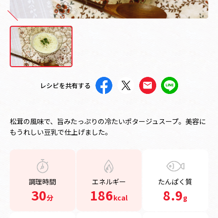
レシピを共有する
松茸の風味で、旨みたっぷりの冷たいポタージュスープ。美容に
もうれしい豆乳で仕上げました。
調理時間
エネルギー
たんぱく質
30
186
8.9
分
kcal
g