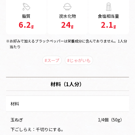
脂質
炭水化物
食塩相当量
6.2
24
2.1
g
g
g
※お好みで加えるブラックペッパーは栄養成分に含んでおりません。1人分
当たり
#スープ
#じゃがいも
材料（1人分）
材料
玉ねぎ
1/4個（50g）
下ごしらえ：千切りにする。