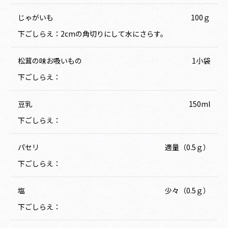
じゃがいも
100ｇ
下ごしらえ：2cmの角切りにして水にさらす。
松茸の味お吸いもの
1小袋
下ごしらえ：
豆乳
150ml
下ごしらえ：
パセリ
適量（0.5ｇ）
下ごしらえ：
塩
少々（0.5ｇ）
下ごしらえ：