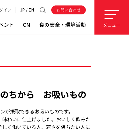
グイン
JP
EN
お問い合わせ
ベント
CM
食の安全・環境活動
メニュー
分のちから お吸いもの
チンが摂取できるお吸いものです。
た味わいに仕上げました。おいしく飲みた
忙しく働いている人、若さを保ちたい人に