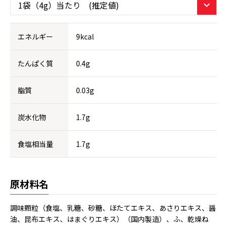
エネルギー
9kcal
たんぱく質
0.4g
脂質
0.03g
炭水化物
1.7g
食塩相当量
1.7g
原材料名
調味顆粒（食塩、乳糖、砂糖、ほたてエキス、あさりエキス、醤
油、昆布エキス、はまぐりエキス）（国内製造）、ふ、乾燥ね