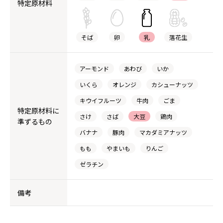
特定原材料
そば
卵
乳
落花生
アーモンド
あわび
いか
いくら
オレンジ
カシューナッツ
キウイフルーツ
牛肉
ごま
特定原材料に
さけ
さば
大豆
鶏肉
準ずるもの
バナナ
豚肉
マカダミアナッツ
もも
やまいも
りんご
ゼラチン
備考