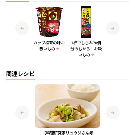
だしを味わう お
カップ松茸の味お
1杯でしじみ70個
松茸の味お吸い
すいもの
吸いもの
分のちから お吸
の 8袋入
いもの
関連レシピ
ジさん監修】
【料理研究家リュウジさん考
【料理研