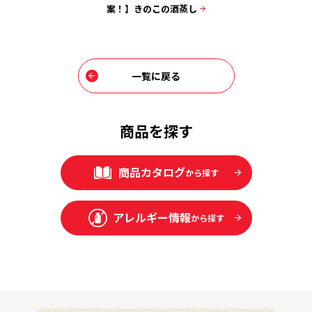
ャウダー風
案！】きのこの酒蒸し
案！】貝だ
吸い
一覧に戻る
商品を探す
商品カタログ
から探す
アレルギー情報
から探す