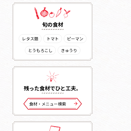
旬の⾷材
レタス類
トマト
ピーマン
とうもろこし
きゅうり
残った⾷材でひと⼯夫。
⾷材・メニュー検索