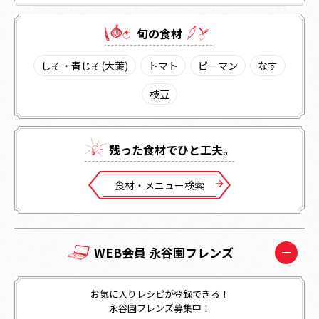
旬の⾷材
しそ・青じそ(大葉)
トマト
ピーマン
なす
枝豆
残った⾷材でひと⼯夫。
⾷材・メニュー検索
WEB会員 永谷園フレンズ
お気に入りレシピが登録できる！
永谷園フレンズ募集中！