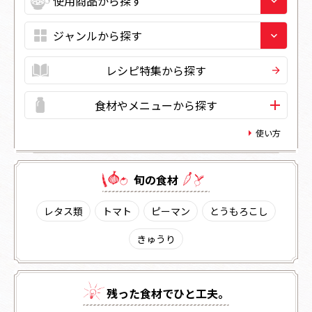
レシピ特集から探す
食材やメニューから探す
使い方
旬の⾷材
レタス類
トマト
ピーマン
とうもろこし
きゅうり
残った⾷材でひと⼯夫。