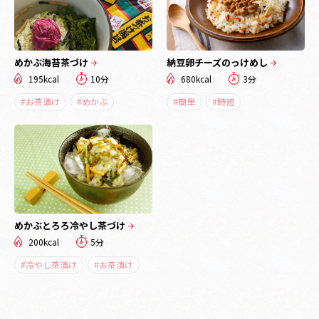
めかぶ海苔茶づけ
納豆卵チーズのっけめし
195kcal
10分
680kcal
3分
#お茶漬け
#めかぶ
#簡単
#時短
めかぶとろろ冷やし茶づけ
200kcal
5分
#冷やし茶漬け
#お茶漬け