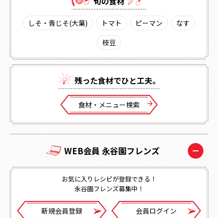
旬の⾷材
しそ・青じそ(大葉)
トマト
ピーマン
なす
枝豆
残った⾷材でひと⼯夫。
⾷材・メニュー検索
WEB会員 永谷園フレンズ
お気に入りレシピが登録できる！
永谷園フレンズ募集中！
新規会員登録
会員ログイン