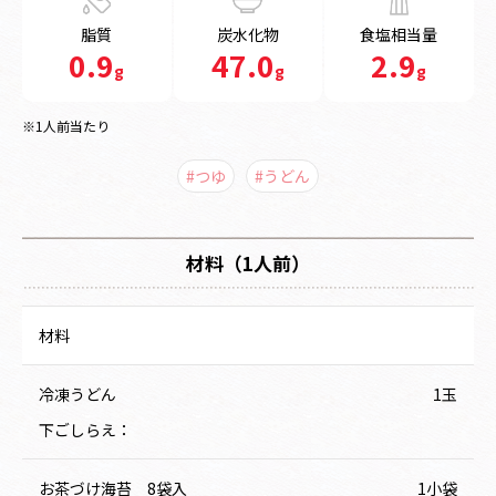
脂質
炭水化物
食塩相当量
0.9
47.0
2.9
g
g
g
※1人前当たり
#つゆ
#うどん
材料（1人前）
材料
冷凍うどん
1玉
下ごしらえ：
お茶づけ海苔 8袋入
1小袋