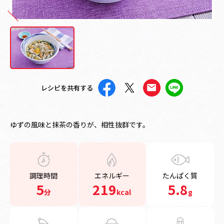
レシピを共有する
ゆずの風味と抹茶の香りが、相性抜群です。
調理時間
エネルギー
たんぱく質
5
219
5.8
分
kcal
g