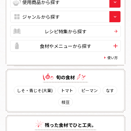
レシピ特集から探す
食材やメニューから探す
使い方
旬の⾷材
しそ・青じそ(大葉)
トマト
ピーマン
なす
枝豆
残った⾷材でひと⼯夫。