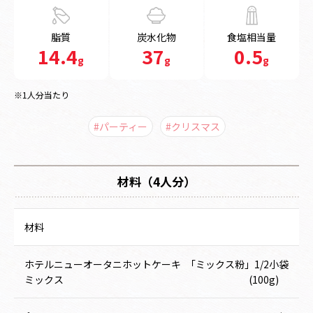
脂質
炭水化物
食塩相当量
14.4
37
0.5
g
g
g
※1人分当たり
#パーティー
#クリスマス
材料（4人分）
材料
ホテルニューオータニホットケーキ
「ミックス粉」1/2小袋
ミックス
(100g)