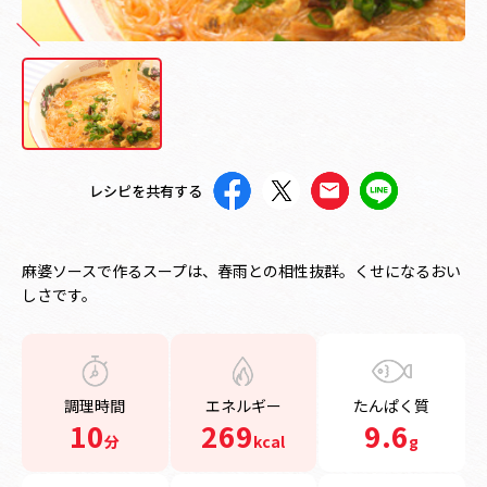
レシピを共有する
麻婆ソースで作るスープは、春雨との相性抜群。くせになるおい
しさです。
調理時間
エネルギー
たんぱく質
10
269
9.6
分
kcal
g