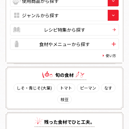
レシピ特集から探す
食材やメニューから探す
使い方
旬の⾷材
しそ・青じそ(大葉)
トマト
ピーマン
なす
枝豆
残った⾷材でひと⼯夫。