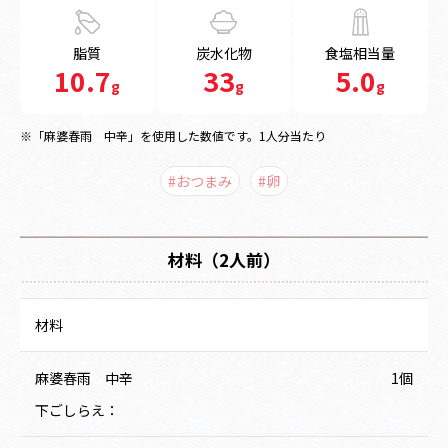
脂質
炭水化物
食塩相当量
10.7
33
5.0
g
g
g
※「麻婆春雨 中辛」を使用した数値です。1人分当たり
#おつまみ
#卵
材料（2人前）
材料
麻婆春雨 中辛
1個
下ごしらえ：