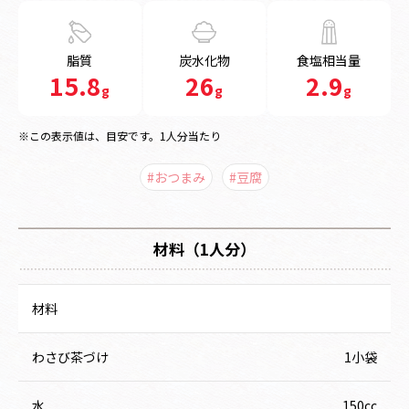
脂質
炭水化物
食塩相当量
15.8
26
2.9
g
g
g
※この表示値は、目安です。1人分当たり
#おつまみ
#豆腐
材料（1人分）
材料
わさび茶づけ
1小袋
水
150cc