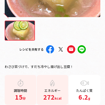
レシピを共有する
わさび茶づけで、すだち冷やし揚げ出し豆腐！
調理時間
エネルギー
たんぱく質
15
272
6.2
分
kcal
g