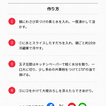
作り方
鍋にわさび茶づけの素と水を入れ、一度沸かして溶
かす。
①に氷とスライスしたすだちを入れ、鍋ごと約10分
冷蔵庫で冷やす。
玉子豆腐はキッチンペーパーで軽く水分を取り、一
口大に切り、少し多めの片栗粉をつけて170°の油で
揚げる。
③に②をかけて大根おろしを添えたらできあがり。