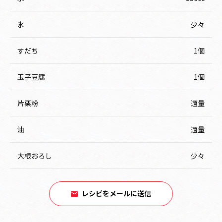
氷
少々
すだち
1個
玉子豆腐
1個
片栗粉
適量
油
適量
大根おろし
少々
レシピをメールに送信