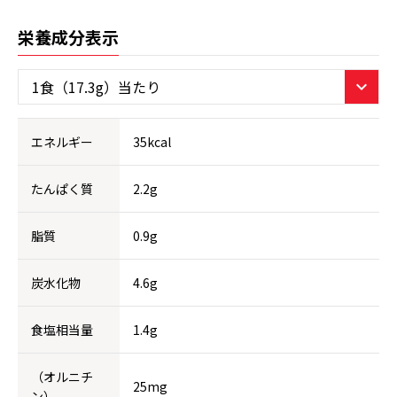
栄養成分表示
エネルギー
35kcal
たんぱく質
2.2g
脂質
0.9g
炭水化物
4.6g
食塩相当量
1.4g
（オルニチ
25mg
ン）