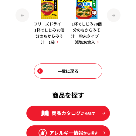
フリーズドライ
フリーズドライ
1杯でしじみ70個
フリーズドラ
1杯でしじみ70個
1杯でしじみ70個
分のちからみそ
1杯でしじみ70
分のちからみそ
分のちからみそ
汁 粉末タイプ
分のちからみ
汁 減塩 1袋
汁 1袋
減塩36食入
汁 減塩 8袋
一覧に戻る
商品を探す
商品カタログ
から探す
アレルギー情報
から探す