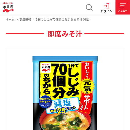
ログイン
メニュー
ホーム
商品情報
1杯でしじみ70個分のちから みそ汁 減塩
即席みそ汁