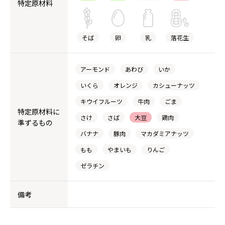
特定原材料
そば
卵
乳
落花生
アーモンド
あわび
いか
いくら
オレンジ
カシューナッツ
キウイフルーツ
牛肉
ごま
特定原材料に
さけ
さば
大豆
鶏肉
準ずるもの
バナナ
豚肉
マカダミアナッツ
もも
やまいも
りんご
ゼラチン
備考