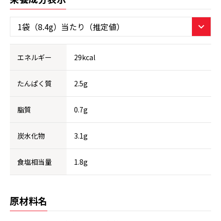
エネルギー
29kcal
たんぱく質
2.5g
脂質
0.7g
炭水化物
3.1g
食塩相当量
1.8g
原材料名