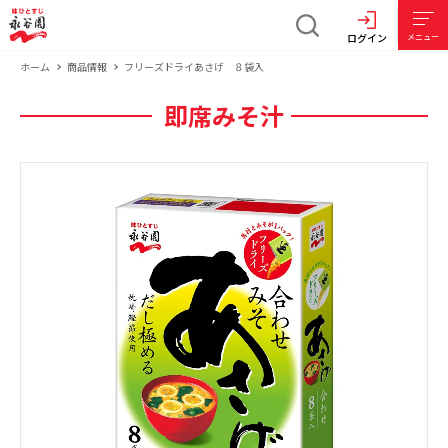
ログイン
メニュー
ホーム
商品情報
フリーズドライあさげ ８袋入
即席みそ汁