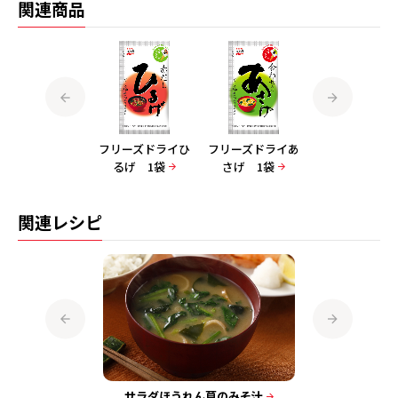
関連商品
フリーズドライゆ
フリーズドライひ
フリーズドライあ
フリーズドライ
うげ 1袋
るげ 1袋
さげ 1袋
うげ ８袋入
関連レシピ
そ汁
サラダほうれん草のみそ汁
きゅ