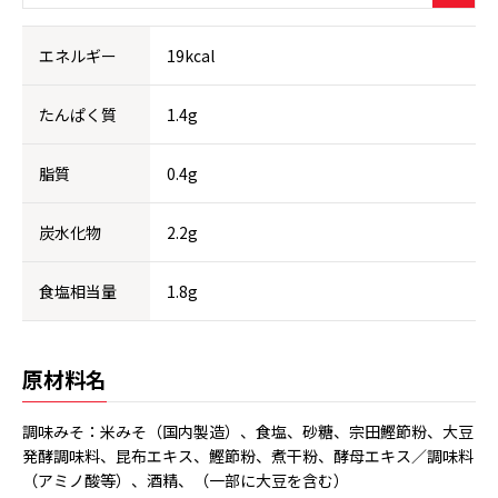
エネルギー
19kcal
たんぱく質
1.4g
脂質
0.4g
炭水化物
2.2g
食塩相当量
1.8g
原材料名
調味みそ：米みそ（国内製造）、食塩、砂糖、宗田鰹節粉、大豆
発酵調味料、昆布エキス、鰹節粉、煮干粉、酵母エキス／調味料
（アミノ酸等）、酒精、（一部に大豆を含む）