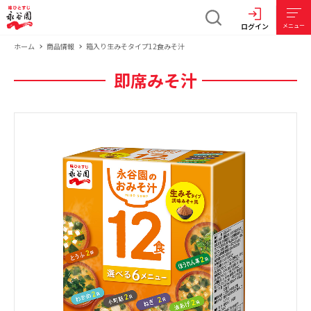
ログイン
メニュー
ホーム
商品情報
箱入り生みそタイプ12食みそ汁
即席みそ汁