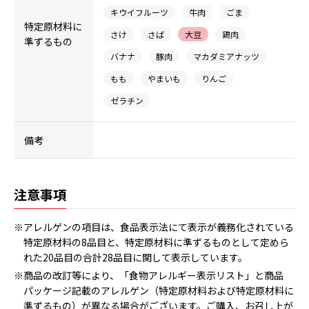
キウイフルーツ
牛肉
ごま
特定原材料に
さけ
さば
大豆
鶏肉
準ずるもの
バナナ
豚肉
マカダミアナッツ
もも
やまいも
りんご
ゼラチン
備考
注意事項
※アレルゲンの項目は、食品表示法にて表示が義務化されている
特定原材料の8品目と、特定原材料に準ずるものとして定めら
れた20品目の合計28品目に関して表示しています。
※商品の改訂等により、「食物アレルギー表示リスト」と商品
パッケージ記載のアレルゲン（特定原材料および特定原材料に
準ずるもの）が異なる場合がございます。ご購入、お召し上が