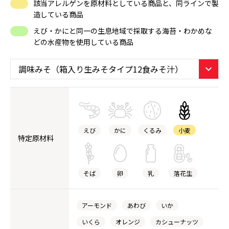
該当アレルゲンを原材料としている商品と、同ラインで製
造している商品
えび・かにと同一の生息地域で採取する海苔・わかめな
どの水産物を使用している商品
えび
かに
くるみ
小麦
特定原材料
そば
卵
乳
落花生
アーモンド
あわび
いか
いくら
オレンジ
カシューナッツ