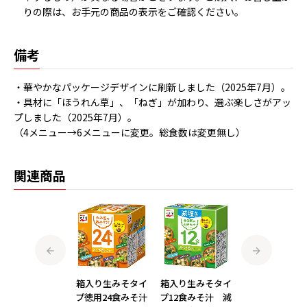
りの際は、お手元の商品の表示をご確認ください。
備考
・華やかなパッケージデザインに刷新しました（2025年7月）。
・具材に「ほうれん草」、「ねぎ」が加わり、選ぶ楽しさがアッ
プしました（2025年7月）。
（4メニュー→6メニューに変更。総食数は変更無し）
関連商品
箱入り生みそタイ
箱入り生みそタイ
箱入り生みそタイ
箱入り生みそタ
プ徳用24食みそ
プ徳用24食みそ汁
プ12食みそ汁 減
プ徳用24食み