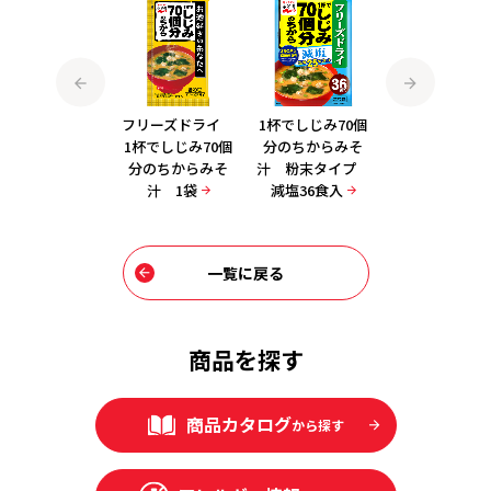
フリーズドライ
フリーズドライ
1杯でしじみ70個
フリーズドラ
1杯でしじみ70個
1杯でしじみ70個
分のちからみそ
1杯でしじみ70
分のちからみそ
分のちからみそ
汁 粉末タイプ
分のちからみ
汁 減塩 1袋
汁 1袋
減塩36食入
汁 8袋入
一覧に戻る
商品を探す
商品カタログ
から探す