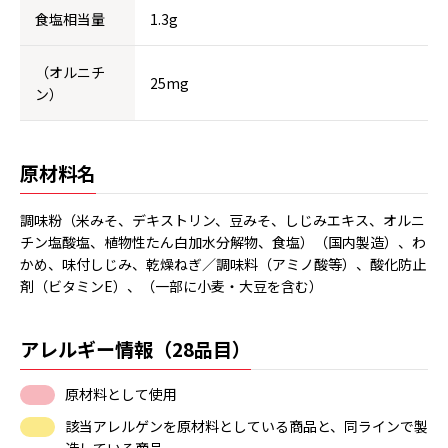
食塩相当量
1.3g
（オルニチ
25mg
ン）
原材料名
調味粉（米みそ、デキストリン、豆みそ、しじみエキス、オルニ
チン塩酸塩、植物性たん白加水分解物、食塩）（国内製造）、わ
かめ、味付しじみ、乾燥ねぎ／調味料（アミノ酸等）、酸化防止
剤（ビタミンE）、（一部に小麦・大豆を含む）
アレルギー情報（28品目）
原材料として使用
該当アレルゲンを原材料としている商品と、同ラインで製
造している商品