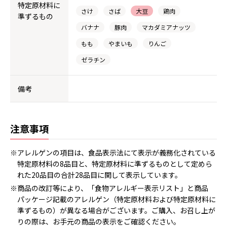
特定原材料に
さけ
さば
大豆
鶏肉
準ずるもの
バナナ
豚肉
マカダミアナッツ
もも
やまいも
りんご
ゼラチン
備考
注意事項
※アレルゲンの項目は、食品表示法にて表示が義務化されている
特定原材料の8品目と、特定原材料に準ずるものとして定めら
れた20品目の合計28品目に関して表示しています。
※商品の改訂等により、「食物アレルギー表示リスト」と商品
パッケージ記載のアレルゲン（特定原材料および特定原材料に
準ずるもの）が異なる場合がございます。ご購入、お召し上が
りの際は、お手元の商品の表示をご確認ください。