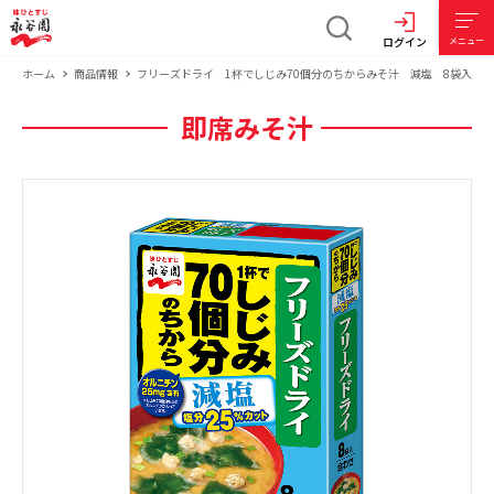
ログイン
メニュー
ホーム
商品情報
フリーズドライ 1杯でしじみ70個分のちからみそ汁 減塩 8袋入
即席みそ汁