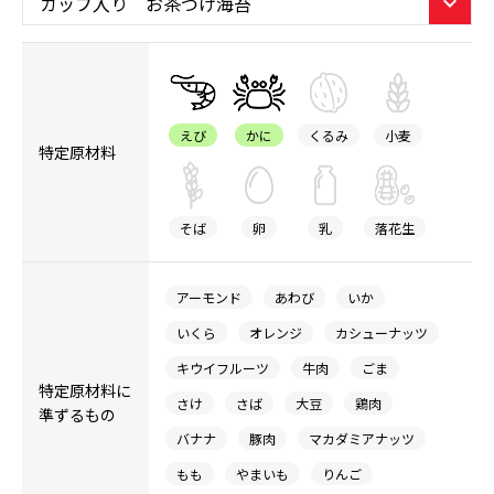
えび
かに
くるみ
小麦
特定原材料
そば
卵
乳
落花生
アーモンド
あわび
いか
いくら
オレンジ
カシューナッツ
キウイフルーツ
牛肉
ごま
特定原材料に
さけ
さば
大豆
鶏肉
準ずるもの
バナナ
豚肉
マカダミアナッツ
もも
やまいも
りんご